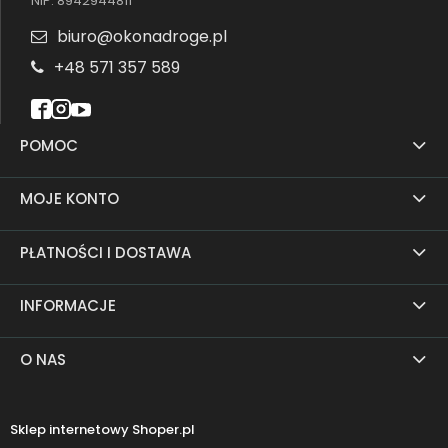
NIP: 8942944811
biuro@okonadroge.pl
+48 571 357 589
POMOC
MOJE KONTO
PŁATNOŚCI I DOSTAWA
INFORMACJE
O NAS
Sklep internetowy Shoper.pl