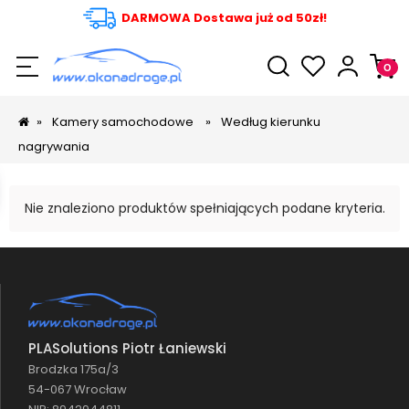
DARMOWA Dostawa już od 50zł!
»
Kamery samochodowe
»
Według kierunku
nagrywania
Nie znaleziono produktów spełniających podane kryteria.
PLASolutions Piotr Łaniewski
Brodzka 175a/3
54-067 Wrocław