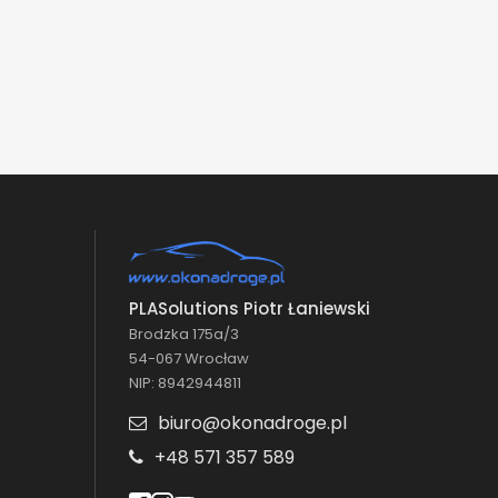
PLASolutions Piotr Łaniewski
Brodzka 175a/3
54-067 Wrocław
NIP: 8942944811
biuro@okonadroge.pl
+48 571 357 589