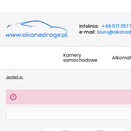
Infolinia:
+48 571 357
e-mail:
biuro@okonadr
Kamery
Alkoma
samochodowe
Jesteś w: